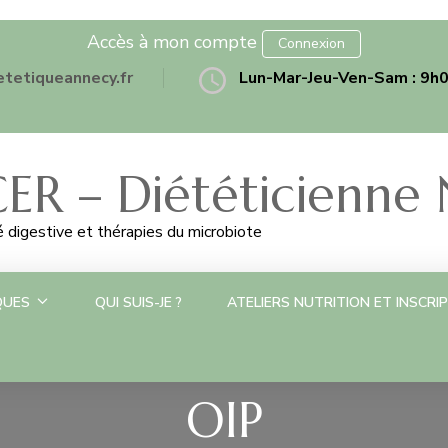
Accès à mon compte
Connexion
tetiqueannecy.fr
Lun-Mar-Jeu-Ven-Sam : 9h
ER – Diététicienne N
té digestive et thérapies du microbiote
QUES
QUI SUIS-JE ?
ATELIERS NUTRITION ET INSCRI
OIP